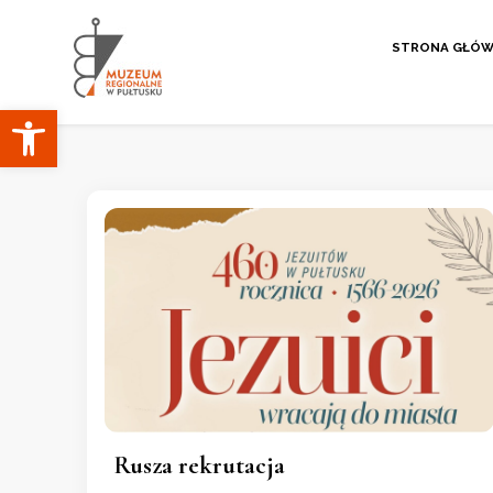
STRONA GŁÓ
Otwórz pasek narzędzi
Muzeum Regionaln
Rusza rekrutacja