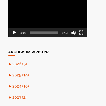
video
00:00
02:51
ARCHIWUM WPISÓW
►
2026 (5)
►
2025 (19)
►
2024 (10)
►
2023 (2)