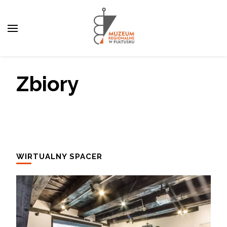
Otwórz pasek narzędzi
Muzeum Regionalne w
Pułtusku
Zbiory
WIRTUALNY SPACER